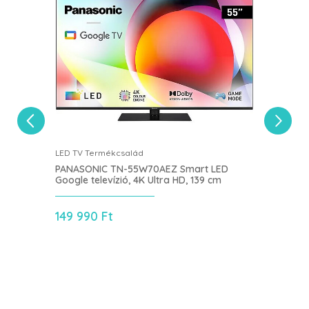
LED TV Termékcsalád
OLED
PANASONIC TN-55W70AEZ Smart LED
LG 4
Google televízió, 4K Ultra HD, 139 cm
2025
tv, 
149 990 Ft
129