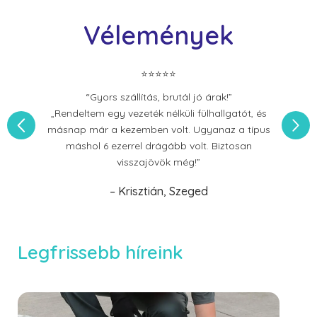
Vélemények
⭐⭐⭐⭐⭐
“Gyors szállítás, brutál jó árak!”
„Rendeltem egy vezeték nélküli fülhallgatót, és
másnap már a kezemben volt. Ugyanaz a típus
máshol 6 ezerrel drágább volt. Biztosan
visszajövök még!”
– Krisztián, Szeged
Legfrissebb híreink