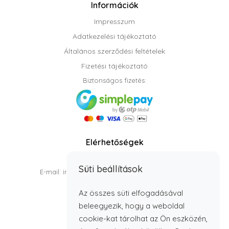
Információk
Impresszum
Adatkezelési tájékoztató
Általános szerződési feltételek
Fizetési tájékoztató
Biztonságos fizetés:
Elérhetőségek
Telefon: +36 1 987 6543
Süti beállítások
E-mail: info@webshopdemo.weblap.billingo.hu
Telefonos elérhetőség:
Az összes süti elfogadásával
H - P: 7:00 - 15:00
beleegyezik, hogy a weboldal
cookie-kat tárolhat az Ön eszközén,